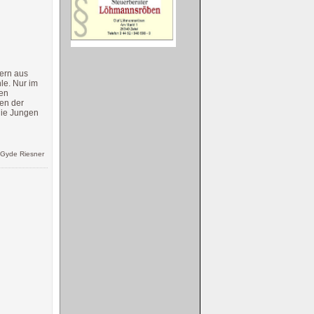
lern aus
le. Nur im
ten
men der
die Jungen
 Gyde Riesner