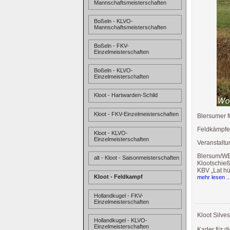
Mannschaftsmeisterschaften
Boßeln - KLVO-
Mannschaftsmeisterschaften
Boßeln - FKV-
Einzelmeisterschaften
Boßeln - KLVO-
Einzelmeisterschaften
Kloot - Hartwarden-Schild
Kloot - FKV-Einzelmeisterschaften
Blersumer f
Feldkämpfe
Kloot - KLVO-
Einzelmeisterschaften
Veranstalt
Blersum/WBö
alt - Kloot - Saisonmeisterschaften
Klootschieß
KBV „Lat h
Kloot - Feldkampf
mehr lesen ..
Hollandkugel - FKV-
Einzelmeisterschaften
Kloot Silve
Hollandkugel - KLVO-
Einzelmeisterschaften
Kader für 