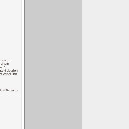
tzhausen
t einem
 4 C-
tand deutlich
 Vorteil. Bis
bert Schröder