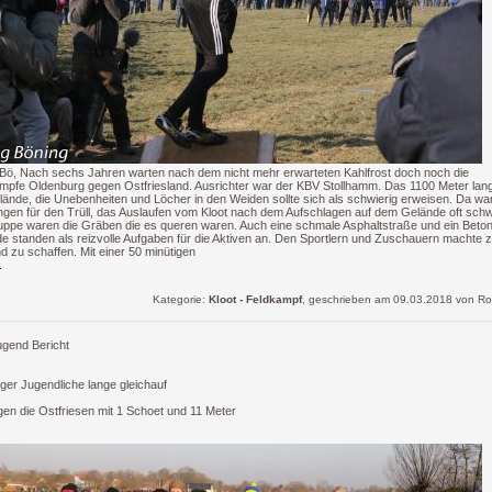
ö, Nach sechs Jahren warten nach dem nicht mehr erwarteten Kahlfrost doch noch die
mpfe Oldenburg gegen Ostfriesland. Ausrichter war der KBV Stollhamm. Das 1100 Meter lan
ände, die Unebenheiten und Löcher in den Weiden sollte sich als schwierig erweisen. Da wa
gen für den Trüll, das Auslaufen vom Kloot nach dem Aufschlagen auf dem Gelände oft schw
Suppe waren die Gräben die es queren waren. Auch eine schmale Asphaltstraße und ein Beto
e standen als reizvolle Aufgaben für die Aktiven an. Den Sportlern und Zuschauern machte
d zu schaffen. Mit einer 50 minütigen
.
Kategorie:
Kloot - Feldkampf
, geschrieben am 09.03.2018 von Ro
gend Bericht
ger Jugendliche lange gleichauf
en die Ostfriesen mit 1 Schoet und 11 Meter