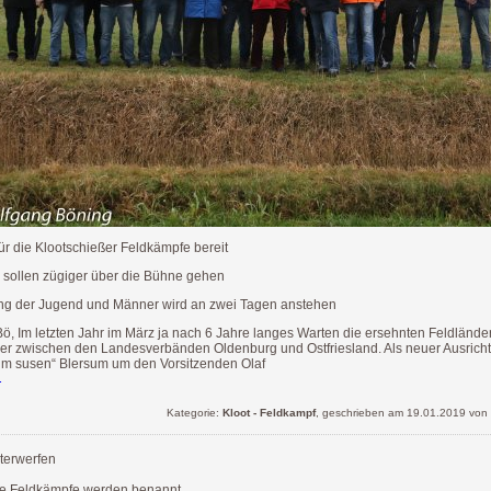
ür die Klootschießer Feldkämpfe bereit
 sollen zügiger über die Bühne gehen
ung der Jugend und Männer wird an zwei Tagen anstehen
, Im letzten Jahr im März ja nach 6 Jahre langes Warten die ersehnten Feldländ
er zwischen den Landesverbänden Oldenburg und Ostfriesland. Als neuer Ausrichte
üm susen“ Blersum um den Vorsitzenden Olaf
.
Kategorie:
Kloot - Feldkampf
, geschrieben am 19.01.2019 von
sterwerfen
die Feldkämpfe werden benannt