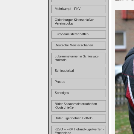
Mehrkampf - FKV
Oldenburger Klootschießer-
Vereinspokal
Europameisterschaften
Deutsche Meisterschaften
Jubiläumsturnier in Schleswig-
Holstein
Schleuderball
Presse
Sonstiges
Bilder Saisonmeisterschaften
Klootschießen
Bilder Ligenbetrieb Boßeln
KLVO + FKV Hollandkugelwerfen -
Ergebnisse