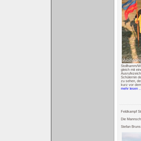
Stollhamm/WB
gleich mit e
Ausrufezeich
Schülernin d
zu sehen, de
kurz vor dem
mehr lesen ..
Feldkampf S
Die Mannscha
Stefan Bruns 