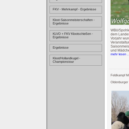
FKV - Mehrkampf - Ergebnisse
Kloot-Saisonmeisterschaften -
Ergebnisse
WBö/Spohle,
KLVO + FKV Klootschießen -
dem Landesv
Ergebnisse
Vorjahr wur
Veranstaltu
Saisonmeist
Ergebnisse
und Mädch
mehr lesen ..
Kloot/Hollandkugel -
Championstour
Feldkampf Mä
Oldenburger