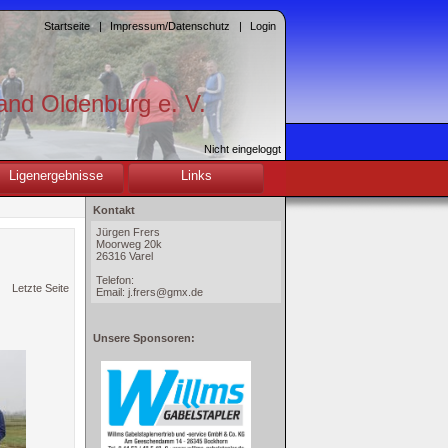
Startseite
|
Impressum/Datenschutz
|
Login
and Oldenburg e. V.
Nicht eingeloggt
Ligenergebnisse
Links
Kontakt
Jürgen Frers
Moorweg 20k
26316 Varel
Telefon:
Letzte Seite
Email: j.frers@gmx.de
Unsere Sponsoren: