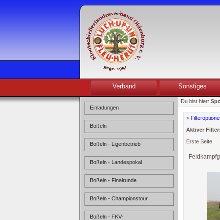
Verband
Sonstiges
Du bist hier:
Spo
Einladungen
>
Filteroption
Boßeln
Aktiver Filter
Erste Seite
Boßeln - Ligenbetrieb
Feldkampfg
Boßeln - Landespokal
Boßeln - Finalrunde
Boßeln - Championstour
Boßeln - FKV-