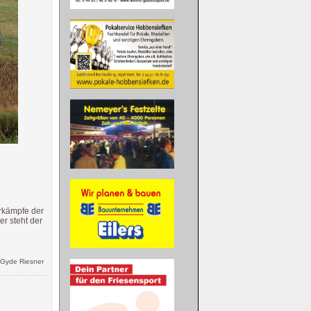
erkämpfe der
r steht der
 Gyde Riesner