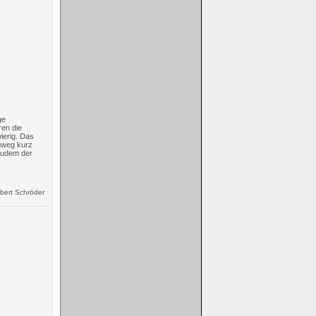
ge
ren die
ierig. Das
nweg kurz
 zudem der
bert Schröder