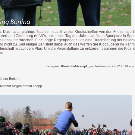
 Das hat langjährige Tradition, das Silvester-Klootschießen von den Friesensport
erband Oldenburg (KLVO), am letzten Tag des Jahres auf dem Sportplatz in Spoh
de das unterbrochen: Eine lange Regenperiode lies eine Durchführung der belieb
ng nicht zu. Seit einiger Zeit steht dabei auch das Werfen der Klootjugend im Rah
erschaft mit auf dem Plan. Um die Veranstaltung zu entzerren beginnen die Kids, 
en
.
Kategorie:
Kloot - Feldkampf
, geschrieben am 22.12.2018 von
nner Bericht
 Männer siegen erneut knapp