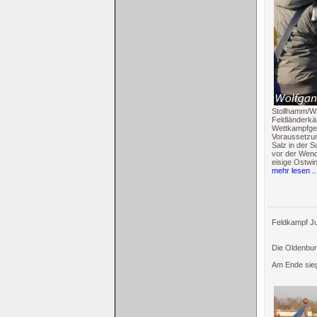
Stollhamm/WB
Feldländerkä
Wettkampfgel
Voraussetzun
Salz in der 
vor der Wend
eisige Ostwin
mehr lesen ..
Feldkampf Ju
Die Oldenbur
Am Ende sieg