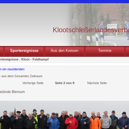
Klootschießerlandesverb
Sportereignisse
Aus den Kreisen
Termine
rtereignisse
- Kloot - Feldkampf
en ein-/ausblenden
:
aus dem Gesamten Zeitraum
Vorherige Seite
Seite 2 von 9
Nächste Seite
elände Blersum