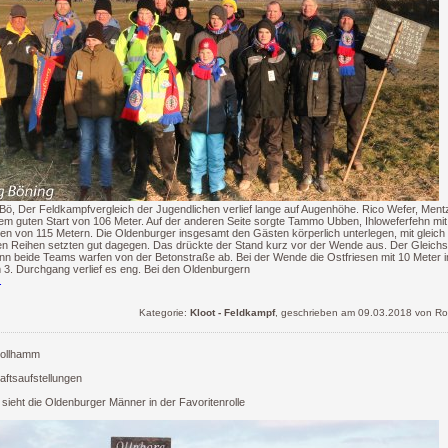
ö, Der Feldkampfvergleich der Jugendlichen verlief lange auf Augenhöhe. Rico Wefer, Men
inem guten Start von 106 Meter. Auf der anderen Seite sorgte Tammo Ubben, Ihloweferfehn mi
en von 115 Metern. Die Oldenburger insgesamt den Gästen körperlich unterlegen, mit gleich
en Reihen setzten gut dagegen. Das drückte der Stand kurz vor der Wende aus. Der Gleichs
nn beide Teams warfen von der Betonstraße ab. Bei der Wende die Ostfriesen mit 10 Meter im
 3. Durchgang verlief es eng. Bei den Oldenburgern
.
Kategorie:
Kloot - Feldkampf
, geschrieben am 09.03.2018 von Ro
tollhamm
ftsaufstellungen
sieht die Oldenburger Männer in der Favoritenrolle