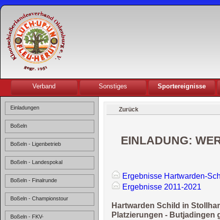
Verband
Sonstiges
Sportereignisse
Einladungen
Zurück
Boßeln
EINLADUNG: WE
Boßeln - Ligenbetrieb
Boßeln - Landespokal
Ergebnisse Hartwarden-Sch
Boßeln - Finalrunde
Ergebnisse 2011-2021
Boßeln - Championstour
Hartwarden Schild in Stollh
Platzierungen - Butjadingen
Boßeln - FKV-