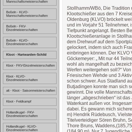
Mannschaftsmeisterschaften
Stollhamm/WBö, Die Tradition 
Boßeln - KLVO-
Klootschießer aus den 7 Krei
Mannschaftsmeisterschaften
Oldenburg (KLVO) bröckelt wei
und im Vorjahr 51 Teilnehmer, 
Boßeln - FKV-
Tiefpunkt angelangt. Besten B
Einzelmeisterschaften
Klootschießeranlage in Stollha
Boßeln - KLVO-
dem Drehwurf auf dem Sportpla
Einzelmeisterschaften
gelockert, indem sich auch Fra
einbringen können. Der KLVO V
Kloot - Hartwarden-Schild
Göckemeyer: „ Mit nur 44 Teiln
wohl als mangelhaft zu bezeich
Kloot - FKV-Einzelmeisterschaften
Werfen weitergehen soll?“ Von 
Friesischen Wehde und 3 Aktiv
Kloot - KLVO-
Einzelmeisterschaften
schon schwer. Aus Stadland auc
Butjadingen konnte man sich s
alt - Kloot - Saisonmeisterschaften
gewinnt. Die volle Mannschaftss
länger „abgeschrieben“ ist da
Kloot - Feldkampf
Waterkant außen vor. Insgesa
dabei. Es gewann mich sichere
Hollandkugel - FKV-
m) Hendrik Rüdebusch, Vielst
Einzelmeisterschaften
Titelverteidiger Sören Bruhn, 
Thore Bruns, Waddens,(185,75
Hollandkugel - KLVO-
Einzelmeisterschaften
(184,90 m). Nur 7 Jugendlich