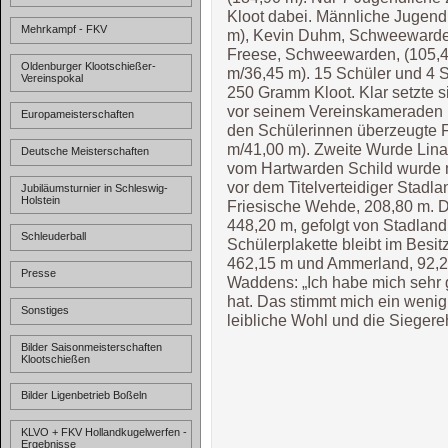
Kloot dabei. Männliche Jugend
Mehrkampf - FKV
m), Kevin Duhm, Schweewarden
Freese, Schweewarden, (105,4
Oldenburger Klootschießer-
m/36,45 m). 15 Schüler und 4 
Vereinspokal
250 Gramm Kloot. Klar setzte 
vor seinem Vereinskameraden F
Europameisterschaften
den Schülerinnen überzeugte 
m/41,00 m). Zweite Wurde Lina
Deutsche Meisterschaften
vom Hartwarden Schild wurde 
vor dem Titelverteidiger Stadl
Jubiläumsturnier in Schleswig-
Holstein
Friesische Wehde, 208,80 m. Di
448,20 m, gefolgt von Stadlan
Schleuderball
Schülerplakette bleibt im Besit
462,15 m und Ammerland, 92,2
Presse
Waddens: „Ich habe mich sehr g
hat. Das stimmt mich ein wenig
Sonstiges
leibliche Wohl und die Sieger
Bilder Saisonmeisterschaften
Klootschießen
Bilder Ligenbetrieb Boßeln
KLVO + FKV Hollandkugelwerfen -
Ergebnisse